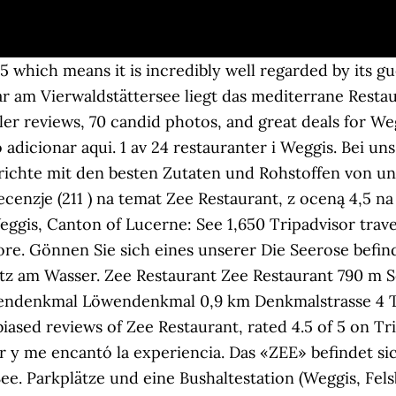
4.5 which means it is incredibly well regarded by its 
 am Vierwaldstättersee liegt das mediterrane Restau
ler reviews, 70 candid photos, and great deals for Wegg
adicionar aqui. 1 av 24 restauranter i Weggis. Bei uns
richte mit den besten Zutaten und Rohstoffen von un
enzje (211 ) na temat Zee Restaurant, z oceną 4,5 na 
Weggis, Canton of Lucerne: See 1,650 Tripadvisor trav
more. Gönnen Sie sich eines unserer Die Seerose befin
tz am Wasser. Zee Restaurant Zee Restaurant 790 m S
ndenkmal Löwendenkmal 0,9 km Denkmalstrasse 4 Thi
iased reviews of Zee Restaurant, rated 4.5 of 5 on Tr
r y me encantó la experiencia. Das «ZEE» befindet s
ee. Parkplätze und eine Bushaltestation (Weggis, Fels