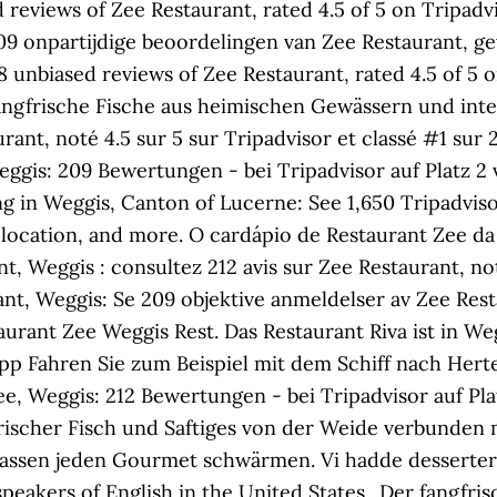
 reviews of Zee Restaurant, rated 4.5 of 5 on Tripadv
09 onpartijdige beoordelingen van Zee Restaurant, gew
08 unbiased reviews of Zee Restaurant, rated 4.5 of 5
angfrische Fische aus heimischen Gewässern und inter
rant, noté 4.5 sur 5 sur Tripadvisor et classé #1 sur 
eggis: 209 Bewertungen - bei Tripadvisor auf Platz 2
g in Weggis, Canton of Lucerne: See 1,650 Tripadviso
, location, and more. O cardápio de Restaurant Zee d
t, Weggis : consultez 212 avis sur Zee Restaurant, not
nt, Weggis: Se 209 objektive anmeldelser av Zee Resta
aurant Zee Weggis Rest. Das Restaurant Riva ist in W
pp Fahren Sie zum Beispiel mit dem Schiff nach Herte
e, Weggis: 212 Bewertungen - bei Tripadvisor auf Pla
frischer Fisch und Saftiges von der Weide verbunde
assen jeden Gourmet schwärmen. Vi hadde desserter d
speakers of English in the United States.. Der fangf