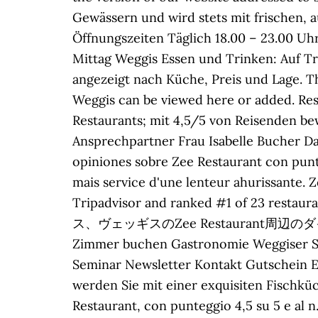
Gewässern und wird stets mit frischen, 
Öffnungszeiten Täglich 18.00 – 23.00 Uh
Mittag Weggis Essen und Trinken: Auf Tr
angezeigt nach Küche, Preis und Lage. T
Weggis can be viewed here or added. Rest
Restaurants; mit 4,5/5 von Reisenden be
Ansprechpartner Frau Isabelle Bucher Da
opiniones sobre Zee Restaurant con puntu
mais service d'une lenteur ahurissante. Z
Tripadvisor and ranked #1 of 2
ス、ヴェッギスのZee Restaurant周辺のダ
Zimmer buchen Gastronomie Weggiser St
Seminar Newsletter Kontakt Gutschein En
werden Sie mit einer exquisiten Fischküc
Restaurant, con punteggio 4,5 su 5 e al n