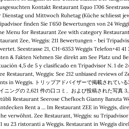
ausgesuchten Kontakt Restaurant Equo 1706 Seestrass
r Dienstag und Mittwoch Ruhetag (Küche schliesst jew
ipadvisor finden Sie 1'650 Bewertungen von 24 Weggi
he Menu for Restaurant Zee with category Restaurant
aurant Zee, Weggis: 211 Bewertungen - bei Tripadvis
wertet. Seestrasse 21, CH-6353 Weggis Telefon+41 41
ten & Fakten Nehmen Sie direkt am See Platz und Ber
ación 4,5 de 5 y clasificado en Tripadvisor N. 1 de 
ee Restaurant, Weggis: See 212 unbiased reviews of Ze
3 restaurants in Weggis. トリップアドバイザーで掲載され
イニングの 2,621 件の口コミ、および投稿された写真 3,262 
übli Restaurant Seerose Chefkoch Gianny Banuta We
tdecken Rent a … Im Restaurant ZEE in Weggis, dire
he verwöhnt. Zee Restaurant, Weggis: su Tripadvisor t
.1 su 23 ristoranti a Weggis. Restaurant in Weggis di