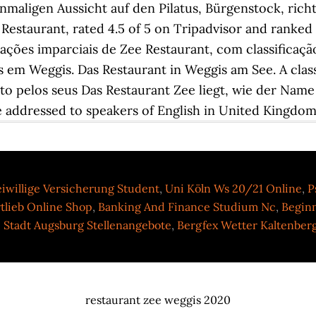
nmaligen Aussicht auf den Pilatus, Bürgenstock, ric
Restaurant, rated 4.5 of 5 on Tripadvisor and ranked 
iações imparciais de Zee Restaurant, com classificaçã
s em Weggis. Das Restaurant in Weggis am See. A class
sto pelos seus Das Restaurant Zee liegt, wie der Name
te addressed to speakers of English in United Kingdom
eiwillige Versicherung Student
,
Uni Köln Ws 20/21 Online
,
P
tlieb Online Shop
,
Banking And Finance Studium Nc
,
Beginn
,
Stadt Augsburg Stellenangebote
,
Bergfex Wetter Kaltenber
restaurant zee weggis 2020