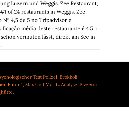
htung Luzern und Weggis. Zee Restaurant,
#1 of 24 restaurants in Weggis. Zee
o Nº 4,5 de 5 no Tripadvisor e
ificação média deste restaurante é 4.5 o
 schon vermuten lässt, direkt am See in
..
sychologischer Test Polizei
,
Brokkoli
en Futur 1
,
Max Und Moritz Analyse
,
Pizzeria
ghütte
,