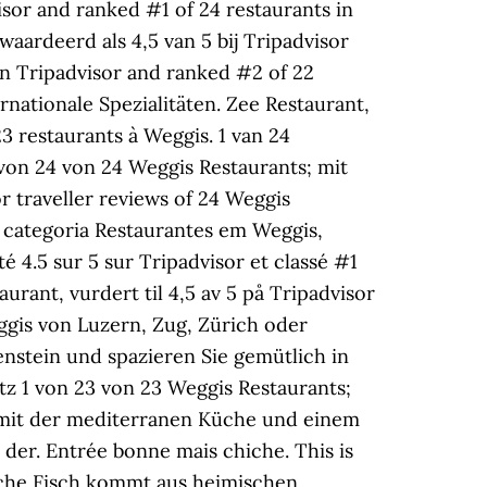
isor and ranked #1 of 24 restaurants in
aardeerd als 4,5 van 5 bij Tripadvisor
 on Tripadvisor and ranked #2 of 22
nationale Spezialitäten. Zee Restaurant,
23 restaurants à Weggis. 1 van 24
 von 24 von 24 Weggis Restaurants; mit
r traveller reviews of 24 Weggis
a categoria Restaurantes em Weggis,
é 4.5 sur 5 sur Tripadvisor et classé #1
urant, vurdert til 4,5 av 5 på Tripadvisor
eggis von Luzern, Zug, Zürich oder
nstein und spazieren Sie gemütlich in
tz 1 von 23 von 23 Weggis Restaurants;
n mit der mediterranen Küche und einem
er. Entrée bonne mais chiche. This is
rische Fisch kommt aus heimischen