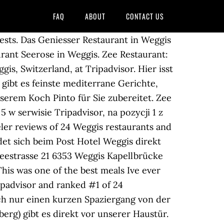
FAQ
ABOUT
CONTACT US
guests. Das Geniesser Restaurant in Weggis
rant Seerose in Weggis. Zee Restaurant:
is, Switzerland, at Tripadvisor. Hier isst
 gibt es feinste mediterrane Gerichte,
serem Koch Pinto für Sie zubereitet. Zee
5 w serwisie Tripadvisor, na pozycji 1 z
eler reviews of 24 Weggis restaurants and
det sich beim Post Hotel Weggis direkt
eestrasse 21 6353 Weggis Kapellbrücke
s was one of the best meals Ive ever
ipadvisor and ranked #1 of 24
ich nur einen kurzen Spaziergang von der
berg) gibt es direkt vor unserer Haustür.