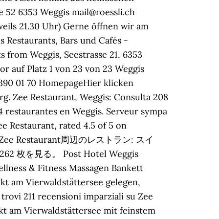
e 52 6353 Weggis mail@roessli.ch
eils 21.30 Uhr) Gerne öffnen wir am
s Restaurants, Bars und Cafés -
s from Weggis, Seestrasse 21, 6353
or auf Platz 1 von 23 von 23 Weggis
 390 01 70 HomepageHier klicken
g. Zee Restaurant, Weggis: Consulta 208
24 restaurantes en Weggis. Serveur sympa
e Restaurant, rated 4.5 of 5 on
ているZee Restaurant周辺のレストラン: スイ
枚を見る。 Post Hotel Weggis
llness & Fitness Massagen Bankett
kt am Vierwaldstättersee gelegen,
rovi 211 recensioni imparziali su Zee
rekt am Vierwaldstättersee mit feinstem