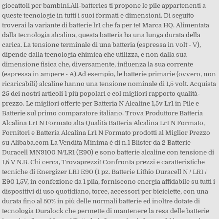
giocattoli per bambini.All-batteries ti propone le pile appartenenti a
queste tecnologie in tutti i suoi formati e dimensioni. Di seguito
troverai la variante di batterie lr1 che fa per te! Marca HQ. Alimentata
dalla tecnologia alcalina, questa batteria ha una lunga durata della
carica. La tensione terminale di una batteria (espressa in volt - V),
dipende dalla tecnologia chimica che utilizza, e non dalla sua
dimensione fisica che, diversamente, influenza la sua corrente
(espressa in ampere - A).Ad esempio, le batterie primarie (ovvero, non
ricaricabili) alcaline hanno una tensione nominale di 1,5 volt. Acquista
25 dei nostri articoli 1 più popolari e col migliori rapporto qualità-
prezzo. Le migliori offerte per Batteria N Alcaline 1,5v Lr1 in Pile e
Batterie sul primo comparatore italiano. Trova Produttore Batteria
Alcalina Lr1 N Formato alta Qualità Batteria Alcalina Lr1 N Formato,
Fornitori e Batteria Alcalina Lr1 N Formato prodotti al Miglior Prezzo
su Alibaba.com La Vendita Minima è di n.1 Blister da 2 Batterie
Duracell MN9100 N/LR1 (E90) e sono batterie alcaline con tensione di
1,5 V N.B. Chi cerca, Trovaprezzi! Confronta prezzi e caratteristiche
tecniche di Energizer LR1 E90 (1 pz. Batterie Lithio Duracell N / LR1 /
E90 1,5V, in confezione da 1 pila, forniscono energia affidabile su tutti i
dispositivi di uso quotidiano, torce, accessori per biciclette, con una
durata fino al 50% in più delle normali batterie ed inoltre dotate di
tecnologia Duralock che permette di mantenere la resa delle batterie