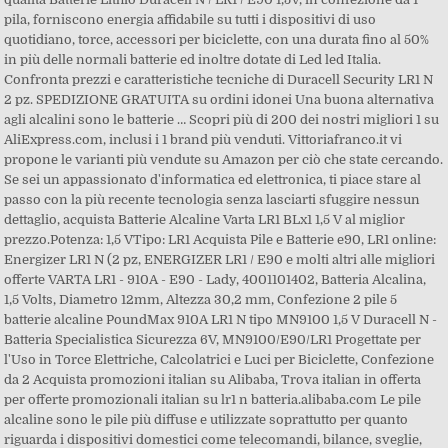
pila, forniscono energia affidabile su tutti i dispositivi di uso
quotidiano, torce, accessori per biciclette, con una durata fino al 50%
in più delle normali batterie ed inoltre dotate di Led led Italia.
Confronta prezzi e caratteristiche tecniche di Duracell Security LR1 N
2 pz. SPEDIZIONE GRATUITA su ordini idonei Una buona alternativa
agli alcalini sono le batterie … Scopri più di 200 dei nostri migliori 1 su
AliExpress.com, inclusi i 1 brand più venduti. Vittoriafranco.it vi
propone le varianti più vendute su Amazon per ciò che state cercando.
Se sei un appassionato d'informatica ed elettronica, ti piace stare al
passo con la più recente tecnologia senza lasciarti sfuggire nessun
dettaglio, acquista Batterie Alcaline Varta LR1 BLx1 1,5 V al miglior
prezzo.Potenza: 1,5 VTipo: LR1 Acquista Pile e Batterie e90, LR1 online:
Energizer LR1 N (2 pz, ENERGIZER LR1 / E90 e molti altri alle migliori
offerte VARTA LR1 - 910A - E90 - Lady, 4001101402, Batteria Alcalina,
1,5 Volts, Diametro 12mm, Altezza 30,2 mm, Confezione 2 pile 5
batterie alcaline PoundMax 910A LR1 N tipo MN9100 1,5 V Duracell N -
Batteria Specialistica Sicurezza 6V, MN9100/E90/LR1 Progettate per
l'Uso in Torce Elettriche, Calcolatrici e Luci per Biciclette, Confezione
da 2 Acquista promozioni italian su Alibaba, Trova italian in offerta
per offerte promozionali italian su lr1 n batteria.alibaba.com Le pile
alcaline sono le pile più diffuse e utilizzate soprattutto per quanto
riguarda i dispositivi domestici come telecomandi, bilance, sveglie,