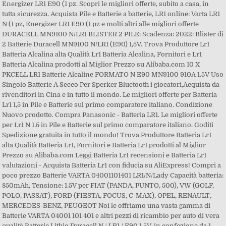
Energizer LR1 E90 (1 pz. Scopri le migliori offerte, subito a casa, in
tutta sicurezza. Acquista Pile e Batterie a batterie, LR1 online: Varta LR1
N (1 pz, Energizer LR1 E90 (1 pz e molti altri alle migliori offerte
DURACELL MN9100 N/LR1 BLISTER 2 PILE: Scadenza: 2022: Blister di
2 Batterie Duracell MN9100 N/LR1 (E90) 1,5V. Trova Produttore Lr1
Batteria Alcalina alta Qualità Lr1 Batteria Alcalina, Fornitori e Lr1
Batteria Alcalina prodotti al Miglior Prezzo su Alibaba.com 10 X
PKCELL LR1 Batterie Alcaline FORMATO N E90 MN9100 910A 1.5V Uso
Singolo Batterie A Secco Per Sperker Bluetooth i giocatori,Acquista da
rivenditori in Cina e in tutto il mondo. Le migliori offerte per Batteria
Lr1 1,5 in Pile e Batterie sul primo comparatore italiano. Condizione
Nuovo prodotto. Compra Panasonic - Batteria LR1. Le migliori offerte
per Lr1 N 1.5 in Pile e Batterie sul primo comparatore italiano. Goditi
Spedizione gratuita in tutto il mondo! Trova Produttore Batteria Lr1
alta Qualità Batteria Lr1, Fornitori e Batteria Lr1 prodotti al Miglior
Prezzo su Alibaba.com Leggi Batteria Lr1 recensioni e Batteria Lr1
valutazioni - Acquista Batteria Lr1 con fiducia su AliExpress! Compri a
poco prezzo Batterie VARTA 04001101401 LR1/N/Lady Capacità batteria:
850mAh, Tensione: 1.5V per FIAT (PANDA, PUNTO, 500), VW (GOLF,
POLO, PASSAT), FORD (FIESTA, FOCUS, C-MAX), OPEL, RENAULT,
MERCEDES-BENZ, PEUGEOT Noi le offriamo una vasta gamma di
Batterie VARTA 04001 101 401 e altri pezzi di ricambio per auto di vera
qualità Batterie Lithio Duracell N / LR1 / E90 1,5V, in confezione da 1