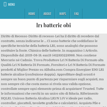
MENU
HOME
ABOUT
MAPS
FAQ
lr1 batterie obi
Diritto di Recesso-Diritto di recesso-Lei ha il diritto di recedere dal
contratto, senza indicarne le … Ci sono batterie che soddisfano le
specifiche tecniche della batteria LR1, sono analoghi che possono
sostituire la fonte. Chimica delle batterie. In magazzino 1 Articolo.
Disponibile dal: 2019-08-18. ean13 5412810228966. Non contiene
Mercurio nè Cadmio. Trova Produttore Lr1 N Batteria Di Formato alta
Qualità Lr1 N Batteria Di Formato, Fornitori e Lr1 N Batteria Di Formato
prodotti al Miglior Prezzo su Alibaba.com Compra Energizer E90 LR1
batterie alcaline (confezione doppia). Approfittare degli sconti è
sempre un buon punto di partenza per risparmiare sugli acquisti, ma
non sempre ciò che costa meno si rivela una valida opzione,
controllate sempre ogni elemento prima di acquistare! Trusted. Tutte
le informazioni che cerchi in un unico sito di fiducia. Riferimento
HQLR1. Uniross Batteria Alcalina LR1/N 1.5V è ideale per radio,
controller, giocattoli, tavolette grafiche e calcolatrici. Acquista Pile e