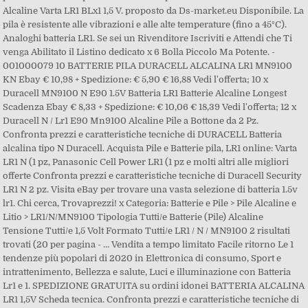
Alcaline Varta LR1 BLx1 1,5 V. proposto da Ds-market.eu Disponibile. La
pila è resistente alle vibrazioni e alle alte temperature (fino a 45°C).
Analoghi batteria LR1. Se sei un Rivenditore Iscriviti e Attendi che Ti
venga Abilitato il Listino dedicato x 6 Bolla Piccolo Ma Potente. -
001000079 10 BATTERIE PILA DURACELL ALCALINA LR1 MN9100
KN Ebay € 10,98 + Spedizione: € 5,90 € 16,88 Vedi l'offerta; 10 x
Duracell MN9100 N E90 1.5V Batteria LR1 Batterie Alcaline Longest
Scadenza Ebay € 8,33 + Spedizione: € 10,06 € 18,39 Vedi l'offerta; 12 x
Duracell N / Lr1 E90 Mn9100 Alcaline Pile a Bottone da 2 Pz.
Confronta prezzi e caratteristiche tecniche di DURACELL Batteria
alcalina tipo N Duracell. Acquista Pile e Batterie pila, LR1 online: Varta
LR1 N (1 pz, Panasonic Cell Power LR1 (1 pz e molti altri alle migliori
offerte Confronta prezzi e caratteristiche tecniche di Duracell Security
LR1 N 2 pz. Visita eBay per trovare una vasta selezione di batteria 1.5v
lr1. Chi cerca, Trovaprezzi! x Categoria: Batterie e Pile > Pile Alcaline e
Litio > LR1/N/MN9100 Tipologia Tutti/e Batterie (Pile) Alcaline
Tensione Tutti/e 1,5 Volt Formato Tutti/e LR1 / N / MN9100 2 risultati
trovati (20 per pagina - … Vendita a tempo limitato Facile ritorno Le 1
tendenze più popolari di 2020 in Elettronica di consumo, Sport e
intrattenimento, Bellezza e salute, Luci e illuminazione con Batteria
Lr1 e 1. SPEDIZIONE GRATUITA su ordini idonei BATTERIA ALCALINA
LR1 1,5V Scheda tecnica. Confronta prezzi e caratteristiche tecniche di