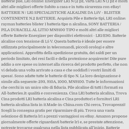
Batterie pile, LR1 online: Energizer LR1 N (2 pz, Varta LR1 N (1 pz e molti
altri alle migliori offerte Subito a casa e in tutta sicurezza con eBay!
BATTERIE N / LR1 SPECIALISTICHE ALKALINE DA 1,5V - BLISTER
CONTENENTE N.2 BATTERIE. Acquista Pile e Batterie tipi, LR1 online:
raymax batteries blister 1 batteria tipo n alcalina, SONY BATTERIA /
PILA DURACELL AL LITIO MN9100 TIPO e molti altri alle migliori
offerte Batterie Energizer per dispositivi elettronici - LR1/E90. Batterie
alcaline con tensione di 1,5 V. Questa batteria è ideale per essere
utilizzata principalmente in telecomandi, piccoli orologi e altre
applicazioni. Approfitta della spedizione gratuita, dei saldi per un
periodo limitato, dei resi facili e della protezione acquirente! Dite pure
addio a ore spese su internet alla ricerca del prodotto perfetto, che non
vi deluda una volta arrivato a casa e che soddisfi i vostri limiti di
spesa!. Sono adatte tutte le batterie di tipo N. La loro designazione è
simile alla seguente: 293, 910A, 1000, MN9100. Tutte le informazioni
che cerchi in un unico sito di fiducia. Pile alcaline di tutti i formati su
All-batteries.it: qualità e convenienza. Cina LR1 batteria alcalina, Trova
Cina prodotti LR1 batteria alcalina e Cina produttori e fornitori LR1
batteria alcalina lista in it.Made-in-China.com Chi cerca, Trovaprezzi!
Scegli la consegna gratis per riparmiare di più. Trova una vasta
selezione di Batteria lr1 a prezzi vantaggiosi su eBay. Amazon propone
giornalmente offerte riguardanti batterie lr1 e, se prestate attenzione,
potreste trovarne qualcuna nella lista pubblicata all’inizio. Batterie