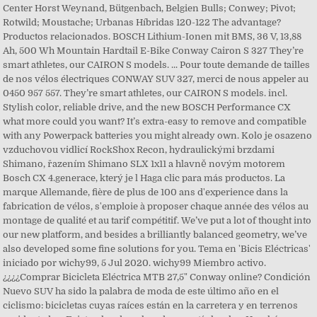
Center Horst Weynand, Bütgenbach, Belgien Bulls; Conwey; Pivot;
Rotwild; Moustache; Urbanas Híbridas 120-122 The advantage?
Productos relacionados. BOSCH Lithium-Ionen mit BMS, 36 V, 13,88
Ah, 500 Wh Mountain Hardtail E-Bike Conway Cairon S 327 They’re
smart athletes, our CAIRON S models. ... Pour toute demande de tailles
de nos vélos électriques CONWAY SUV 327, merci de nous appeler au
0450 957 557. They’re smart athletes, our CAIRON S models. incl.
Stylish color, reliable drive, and the new BOSCH Performance CX
what more could you want? It’s extra-easy to remove and compatible
with any Powerpack batteries you might already own. Kolo je osazeno
vzduchovou vidlicí RockShox Recon, hydraulickými brzdami
Shimano, řazením Shimano SLX 1x11 a hlavně novým motorem
Bosch CX 4.generace, který je l Haga clic para más productos. La
marque Allemande, fière de plus de 100 ans d'experience dans la
fabrication de vélos, s'emploie à proposer chaque année des vélos au
montage de qualité et au tarif compétitif. We’ve put a lot of thought into
our new platform, and besides a brilliantly balanced geometry, we’ve
also developed some fine solutions for you. Tema en 'Bicis Eléctricas'
iniciado por wichy99, 5 Jul 2020. wichy99 Miembro activo.
¿¿¿¿Comprar Bicicleta Eléctrica MTB 27,5" Conway online? Condición
Nuevo SUV ha sido la palabra de moda de este último año en el
ciclismo: bicicletas cuyas raíces están en la carretera y en terrenos