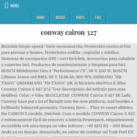
MENU
HOME
ABOUT
MAPS
FAQ
conway cairon 327
Bicicleta Single-speed / bicis monomarcha, Protección contra el frío
para piernas y brazos, Protectores rodilla-, espinilla y tobillos,
Sistemas de navegación GPS / navi bicicleta, Accesorios para caballete
y soportes bici, Productos de mantenimiento y limpieza para bici,
BOSCH Mittelmotor Gen.4 "Performance CX", 36 V, 250 W, BOSCH
Lithium-Ionen mit BMS, 36 V, 13,88 Ah, 500 Wh, SHIMANO "HB-
TX505" QRSHIMANO "FH-TX505" QR, 1x bicicleta eléctrica E-Bike
Conway Cairon S 327 27,5 "(ver descripción del artículo para más
detalles). Color. e-bike. BICICLETAS. CONWAY Cairon S 527 SE Lady.
Conway have put a lot of thought into the new platform, and besides a
brilliantly balanced geometry, Conway have … They re smart athletes,
the CAIRON S models. Deichstr. Com o modelo CONWAY Cairon S 327,
é extremamente fácil de remover a bateria Powerpack, elegantemente
escondida sob uma tampa no tubo inferior. : +49 4251 811 – 500 Menú.
Ando ya un tiempo, demasiado, en mirar de cambiar mi Trek Fuel EX