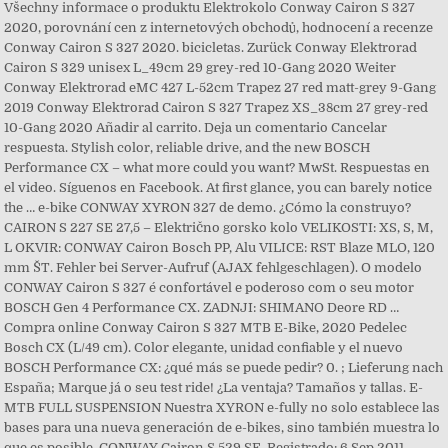
Všechny informace o produktu Elektrokolo Conway Cairon S 327
2020, porovnání cen z internetových obchodů, hodnocení a recenze
Conway Cairon S 327 2020. bicicletas. Zurück Conway Elektrorad
Cairon S 329 unisex L_49cm 29 grey-red 10-Gang 2020 Weiter
Conway Elektrorad eMC 427 L-52cm Trapez 27 red matt-grey 9-Gang
2019 Conway Elektrorad Cairon S 327 Trapez XS_38cm 27 grey-red
10-Gang 2020 Añadir al carrito. Deja un comentario Cancelar
respuesta. Stylish color, reliable drive, and the new BOSCH
Performance CX – what more could you want? MwSt. Respuestas en
el video. Síguenos en Facebook. At first glance, you can barely notice
the … e-bike CONWAY XYRON 327 de demo. ¿Cómo la construyo?
CAIRON S 227 SE 27,5 – Električno gorsko kolo VELIKOSTI: XS, S, M,
L OKVIR: CONWAY Cairon Bosch PP, Alu VILICE: RST Blaze MLO, 120
mm ŠT. Fehler bei Server-Aufruf (AJAX fehlgeschlagen). O modelo
CONWAY Cairon S 327 é confortável e poderoso com o seu motor
BOSCH Gen 4 Performance CX. ZADNJI: SHIMANO Deore RD …
Compra online Conway Cairon S 327 MTB E-Bike, 2020 Pedelec
Bosch CX (L/49 cm). Color elegante, unidad confiable y el nuevo
BOSCH Performance CX: ¿qué más se puede pedir? 0. ; Lieferung nach
España; Marque já o seu test ride! ¿La ventaja? Tamaños y tallas. E-
MTB FULL SUSPENSION Nuestra XYRON e-fully no solo establece las
bases para una nueva generación de e-bikes, sino también muestra lo
que es posible. CONWAY Cairon S 529 SE. Registrado: 6 Sep 2011