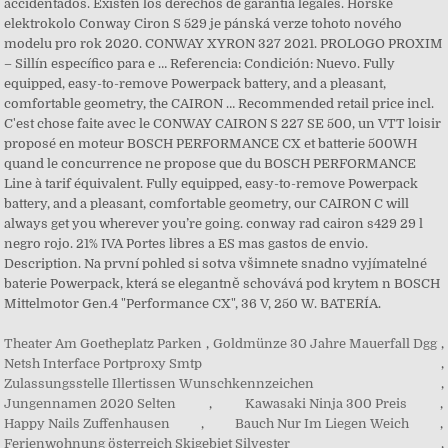
accidentados. Existen los derechos de garantía legales. Horské
elektrokolo Conway Ciron S 529 je pánská verze tohoto nového
modelu pro rok 2020. CONWAY XYRON 327 2021. PROLOGO PROXIM
– Sillín específico para e … Referencia: Condición: Nuevo. Fully
equipped, easy-to-remove Powerpack battery, and a pleasant,
comfortable geometry, the CAIRON … Recommended retail price incl.
C'est chose faite avec le CONWAY CAIRON S 227 SE 500, un VTT loisir
proposé en moteur BOSCH PERFORMANCE CX et batterie 500WH
quand le concurrence ne propose que du BOSCH PERFORMANCE
Line à tarif équivalent. Fully equipped, easy-to-remove Powerpack
battery, and a pleasant, comfortable geometry, our CAIRON C will
always get you wherever you’re going. conway rad cairon s429 29 l
negro rojo. 21% IVA Portes libres a ES mas gastos de envio.
Description. Na první pohled si sotva všimnete snadno vyjímatelné
baterie Powerpack, která se elegantně schovává pod krytem n BOSCH
Mittelmotor Gen.4 "Performance CX", 36 V, 250 W. BATERÍA.
Theater Am Goetheplatz Parken
,
Goldmünze 30 Jahre Mauerfall Dgg
,
Netsh Interface Portproxy Smtp
,
Zulassungsstelle Illertissen Wunschkennzeichen
,
Jungennamen 2020 Selten
,
Kawasaki Ninja 300 Preis
,
Happy Nails Zuffenhausen
,
Bauch Nur Im Liegen Weich
,
Ferienwohnung österreich Skigebiet Silvester
,