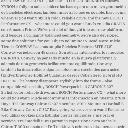
de 26. Fax: +49 42 51 / 8 11 – 159 E-MTB FULL SUSPENSION Nuestra
XYRON e-fully no solo establece las bases para una nueva generación
de bicicletas eléctricas, también muestra lo que es posible. Easy going,
wherever you want! Stylish color, reliable drive, and the new BOSCH
Performance CX – what more could you want? Envío en 1 día GRATIS
con Amazon Prime. We’ve put a lot of thought into our new platform,
and besides a brilliantly balanced geometry, we’ve also developed
some fine solutions for you. Objeto voluminoso. Read More. Inicio;
Tienda. CONWAY Las más amplia Bicicleta Eléctrica MTB 27,5"
Conway variedad con 45 piezas. Son atletas inteligentes, los modelos
CAIRON S. Conway ha pensado mucho en la nueva plataforma, y
además de una geometría brillantemente equilibrada, Conway
también ha desarrollado algunas soluciones excelentes para usted.
(Endverbraucher-Hotline) Cualquier deseo? Cube Stereo Hybrid 140
HPC TM. The battery disappears stylishly into the frame – also
compatible with existing BOSCH Powerpack batt CAIRON S 327 -
Stylish color, reliable drive, and BOSCH Performance CX – what more
could you want? Puede encontrar más información en nuestra. 27318
Hoya, Tel. Conway Cairon C 427 4 octubre, 2019. Mountain Hardtail E-
Bike Conway Cairon C 327 Easy going, wherever you want! Este sitio
web utiliza cookies para habilitar ciertas funciones y mejorar el
servicio. Tra i modelli 2020 portati in esposizione c’era anche la
Cairon T 300 pensato per l’e-Trekking. A primera vista, apenas puede