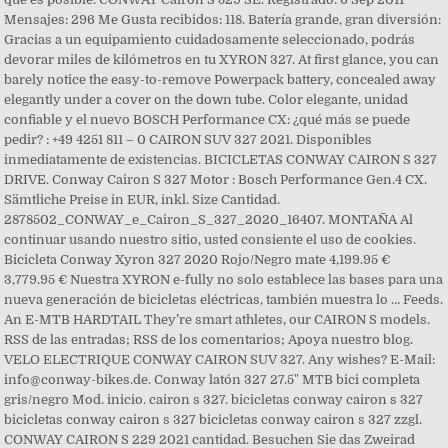
Mensajes: 296 Me Gusta recibidos: 118. Batería grande, gran diversión:
Gracias a un equipamiento cuidadosamente seleccionado, podrás
devorar miles de kilómetros en tu XYRON 327. At first glance, you can
barely notice the easy-to-remove Powerpack battery, concealed away
elegantly under a cover on the down tube. Color elegante, unidad
confiable y el nuevo BOSCH Performance CX: ¿qué más se puede
pedir? : +49 4251 811 – 0 CAIRON SUV 327 2021. Disponibles
inmediatamente de existencias. BICICLETAS CONWAY CAIRON S 327
DRIVE. Conway Cairon S 327 Motor : Bosch Performance Gen.4 CX.
Sämtliche Preise in EUR, inkl. Size Cantidad.
2878502_CONWAY_e_Cairon_S_327_2020_16407. MONTAÑA Al
continuar usando nuestro sitio, usted consiente el uso de cookies.
Bicicleta Conway Xyron 327 2020 Rojo/Negro mate 4,199.95 €
3,779.95 € Nuestra XYRON e-fully no solo establece las bases para una
nueva generación de bicicletas eléctricas, también muestra lo … Feeds.
An E-MTB HARDTAIL They’re smart athletes, our CAIRON S models.
RSS de las entradas; RSS de los comentarios; Apoya nuestro blog.
VELO ELECTRIQUE CONWAY CAIRON SUV 327. Any wishes? E-Mail:
info@conway-bikes.de. Conway latón 327 27.5" MTB bici completa
gris/negro Mod. inicio. cairon s 327. bicicletas conway cairon s 327
bicicletas conway cairon s 327 bicicletas conway cairon s 327 zzgl.
CONWAY CAIRON S 229 2021 cantidad. Besuchen Sie das Zweirad