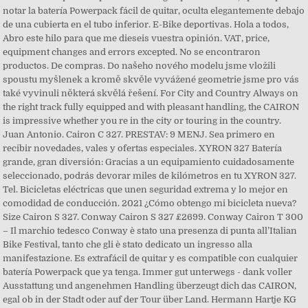
notar la batería Powerpack fácil de quitar, oculta elegantemente debajo
de una cubierta en el tubo inferior. E-Bike deportivas. Hola a todos,
Abro este hilo para que me dieseis vuestra opinión. VAT, price,
equipment changes and errors excepted. No se encontraron
productos. De compras. Do našeho nového modelu jsme vložili
spoustu myšlenek a kromě skvěle vyvážené geometrie jsme pro vás
také vyvinuli některá skvělá řešení. For City and Country Always on
the right track fully equipped and with pleasant handling, the CAIRON
is impressive whether you re in the city or touring in the country.
Juan Antonio. Cairon C 327. PRESTAV: 9 MENJ. Sea primero en
recibir novedades, vales y ofertas especiales. XYRON 327 Batería
grande, gran diversión: Gracias a un equipamiento cuidadosamente
seleccionado, podrás devorar miles de kilómetros en tu XYRON 327.
Tel. Bicicletas eléctricas que unen seguridad extrema y lo mejor en
comodidad de conducción. 2021 ¿Cómo obtengo mi bicicleta nueva?
Size Cairon S 327. Conway Cairon S 327 £2699. Conway Cairon T 300
– Il marchio tedesco Conway è stato una presenza di punta all’Italian
Bike Festival, tanto che gli è stato dedicato un ingresso alla
manifestazione. Es extrafácil de quitar y es compatible con cualquier
batería Powerpack que ya tenga. Immer gut unterwegs - dank voller
Ausstattung und angenehmen Handling überzeugt dich das CAIRON,
egal ob in der Stadt oder auf der Tour über Land. Hermann Hartje KG